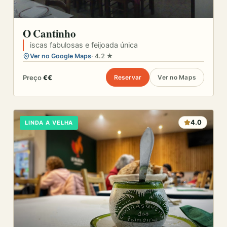
O Cantinho
iscas fabulosas e feijoada única
Ver no Google Maps
· 4.2 ★
Preço
€€
Reservar
Ver no Maps
4.0
LINDA A VELHA