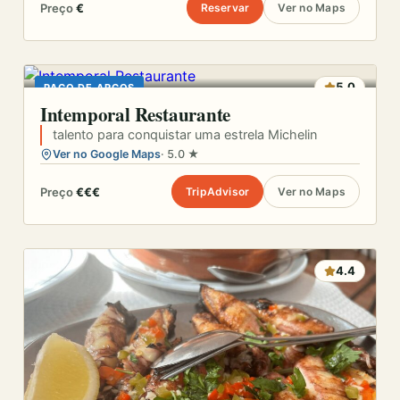
Preço
€
Reservar
Ver no Maps
5.0
PAÇO DE ARCOS
Intemporal Restaurante
talento para conquistar uma estrela Michelin
Ver no Google Maps
· 5.0 ★
Preço
€€€
TripAdvisor
Ver no Maps
4.4