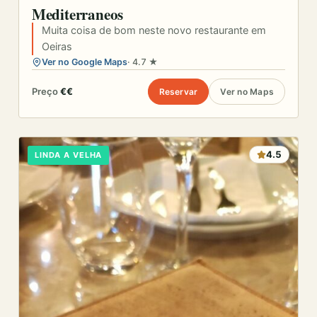
Mediterraneos
Muita coisa de bom neste novo restaurante em
Oeiras
Ver no Google Maps
· 4.7 ★
Preço
€€
Reservar
Ver no Maps
4.5
LINDA A VELHA