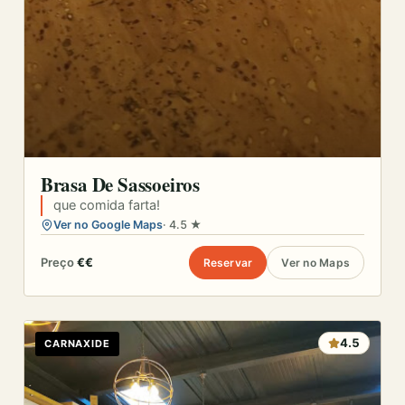
Brasa De Sassoeiros
que comida farta!
Ver no Google Maps
· 4.5 ★
Preço
€€
Reservar
Ver no Maps
4.5
CARNAXIDE