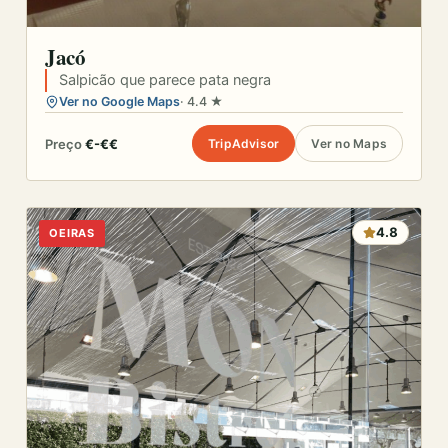
Jacó
Salpicão que parece pata negra
Ver no Google Maps
· 4.4 ★
Preço
€-€€
TripAdvisor
Ver no Maps
4.8
OEIRAS