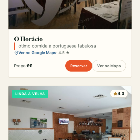
O Horácio
ótimo comida à portuguesa fabulosa
Ver no Google Maps
· 4.5 ★
Preço
€€
Reservar
Ver no Maps
4.3
LINDA A VELHA