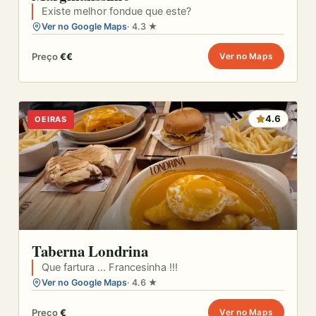
Existe melhor fondue que este?
Ver no Google Maps
· 4.3 ★
Preço
€€
Ver no Maps
4.6
OEIRAS
Taberna Londrina
Que fartura ... Francesinha !!!
Ver no Google Maps
· 4.6 ★
Preço
€
Ver no Maps