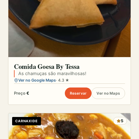
Comida Goesa By Tessa
As chamuças são maravilhosas!
Ver no Google Maps
· 4.3 ★
Preço
€
Reservar
Ver no Maps
5
CARNAXIDE