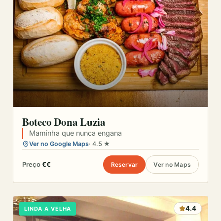
Boteco Dona Luzia
Maminha que nunca engana
Ver no Google Maps
· 4.5 ★
Preço
€€
Reservar
Ver no Maps
4.4
LINDA A VELHA