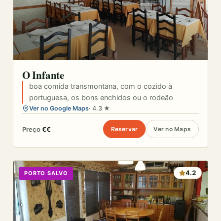
O Infante
boa comida transmontana, com o cozido à
portuguesa, os bons enchidos ou o rodeão
Ver no Google Maps
· 4.3 ★
Preço
€€
Reservar
Ver no Maps
4.2
PORTO SALVO