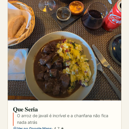
Que Seria
O arroz de javali é incrível e a chanfana não fica
nada atrás
Ver no Google Maps
· 4.7 ★