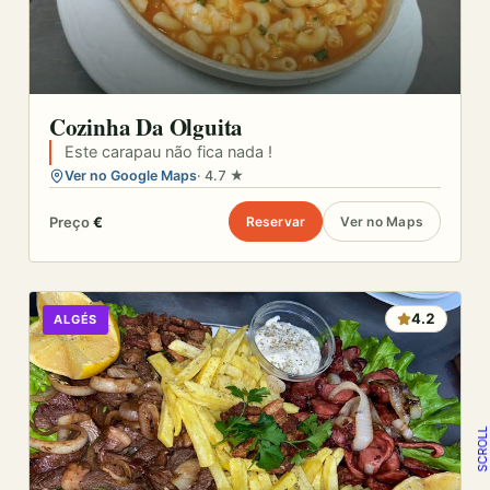
Cozinha Da Olguita
Este carapau não fica nada !
Ver no Google Maps
· 4.7 ★
Preço
€
Reservar
Ver no Maps
4.2
ALGÉS
SCROLL