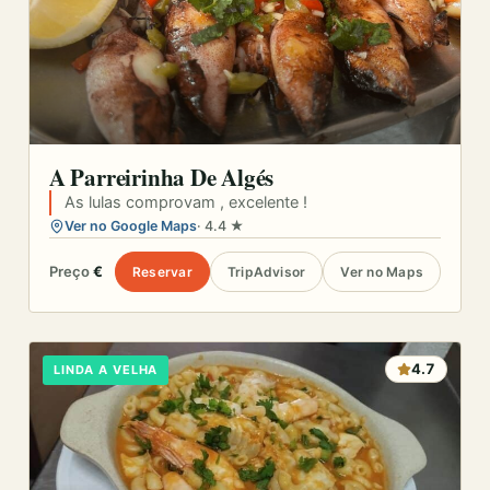
A Parreirinha De Algés
As lulas comprovam , excelente !
Ver no Google Maps
· 4.4 ★
Preço
€
Reservar
TripAdvisor
Ver no Maps
4.7
LINDA A VELHA