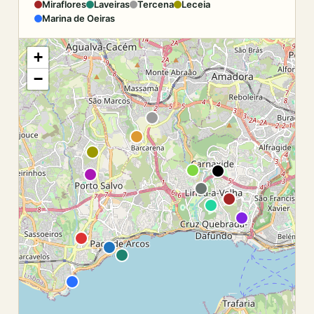
Miraflores
Laveiras
Tercena
Leceia
Marina de Oeiras
+
−