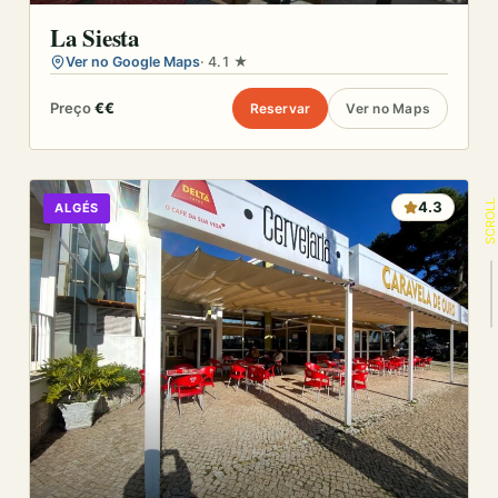
La Siesta
Ver no Google Maps
· 4.1 ★
Preço
€€
Reservar
Ver no Maps
SCROLL
4.3
ALGÉS