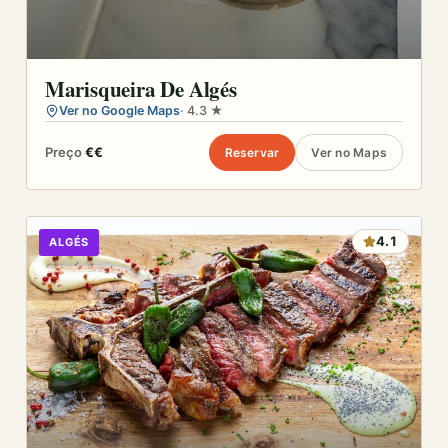
Marisqueira De Algés
Ver no Google Maps
· 4.3 ★
Preço
€€
Reservar
Ver no Maps
4.1
ALGÉS