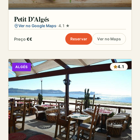
Petit D’Algés
Ver no Google Maps
· 4.1 ★
Preço
€€
Reservar
Ver no Maps
4.1
ALGÉS