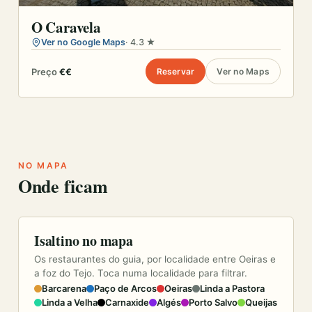
O Caravela
Ver no Google Maps
· 4.3 ★
Preço
€€
Reservar
Ver no Maps
NO MAPA
Onde ficam
Isaltino no mapa
Os restaurantes do guia, por localidade entre Oeiras e
a foz do Tejo. Toca numa localidade para filtrar.
Barcarena
Paço de Arcos
Oeiras
Linda a Pastora
Linda a Velha
Carnaxide
Algés
Porto Salvo
Queijas